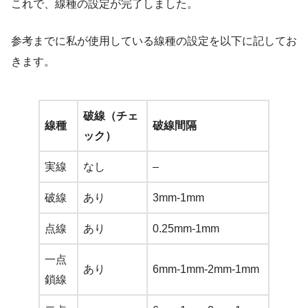
これで、線種の設定が完了しました。
参考までに私が使用している線種の設定を以下に記してお
きます。
破線（チェ
線種
破線間隔
ック）
実線
なし
–
破線
あり
3mm-1mm
点線
あり
0.25mm-1mm
一点
あり
6mm-1mm-2mm-1mm
鎖線