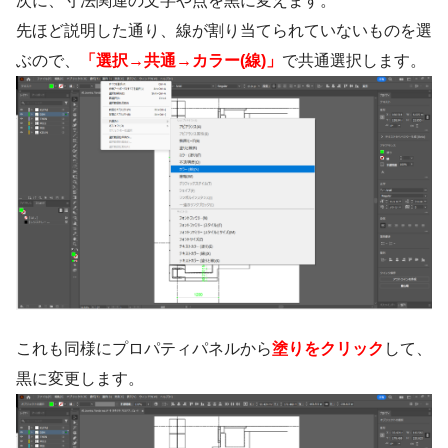
次に、寸法関連の文字や点を黒に変えます。
先ほど説明した通り、線が割り当てられていないものを選
ぶので、
「選択→共通→カラー(線)」
で共通選択します。
これも同様にプロパティパネルから
塗りをクリック
して、
黒に変更します。