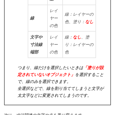
レイ
線：レイヤーの
線
ヤー
色、塗り：
なし
の色
文字や
レイ
線：
なし
、塗
寸法線
ヤー
り：レイヤーの
端部
の色
色
つまり、線だけを選択したいときは
「塗りが設
定されていないオブジェクト」
を選択すること
で、線のみを選択できます。
全選択などで、線を割り当ててしまうと文字が
太文字などに変更されてしまうのです。