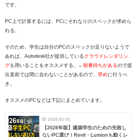
です。
PC上で計算するには、PCにそれなりのスペックが求めら
れる。
そのため、学生は自分のPCのスペックが足りないようで
あれば、Autodesk社が提供している
クラウドレンダリン
グ
を用いることをオススメする。←
順番待ちがある
ので提
出直前では間に合わないことがあるので、
早め
に行うべ
き。
オススメのPCなどは下記にまとめています。
2026-01-01
【2026年版】建築学生のための失敗し
ないPC選び！Revit・Lumionも動くレ